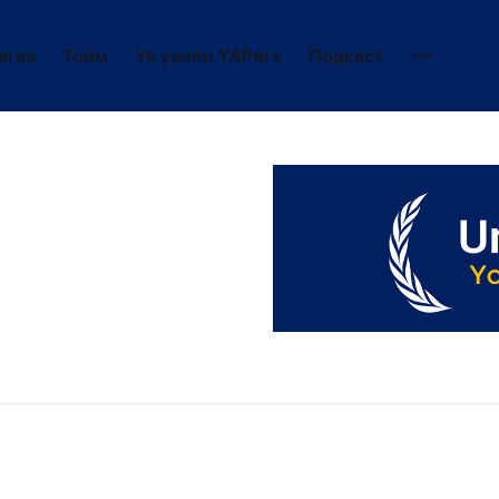
агаа
Тойм
Үе үеийн YAPers
Подкаст