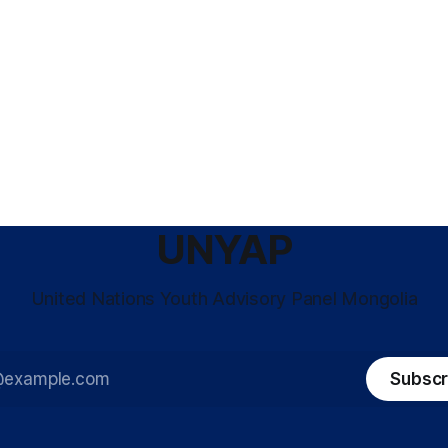
UNYAP
United Nations Youth Advisory Panel Mongolia
Subscr