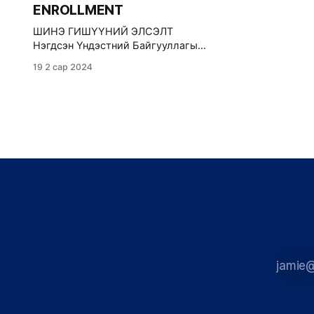
ENROLLMENT
ШИНЭ ГИШҮҮНИЙ ЭЛСЭЛТ
Нэгдсэн Үндэстний Байгууллагын
Залуучуудын Зөвлөх Хороо
19 2 сар 2024
(НҮБЗЗХ)-ны 2024 оны хаврын
элсэлтийг албан ёсоор зарлаж
байна. НҮБЗЗХ нь 18 дахь жилдээ
үйл ажиллагаагаа явуулж байгаа
бөгөөд Нэгдсэн Үндэстний
Байгууллага (НҮБ)-аас Монгол
Улсад хэрэгжүүлж байгаа
бодлого, хөтөлбөрийн талаарх
мэдлэг, ойлголтыг хүүхэд, өсвөр
үеийнхэн, залууст хүргэх, мөн
хөтөлбөрийн