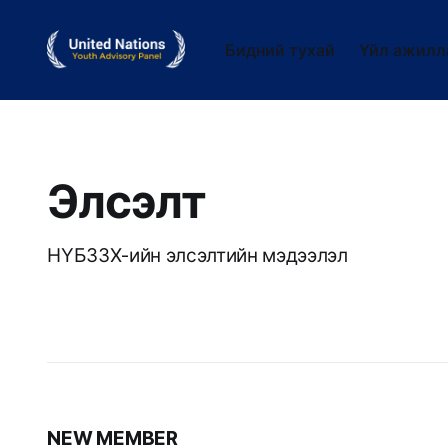
Бидний тухай
Үйл ажилл
Элсэлт
НҮБЗЗХ-ийн элсэлтийн мэдээлэл
NEW MEMBER