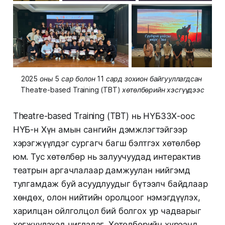
2025 оны 5 сар болон 11 сард зохион байгууллагдсан 
Theatre-based Training (TBT) хөтөлбөрийн хэсгүүдээс
Theatre-based Training (TBT) нь НҮБЗЗХ-оос
НҮБ-н Хүн амын сангийн дэмжлэгтэйгээр
хэрэгжүүлдэг сургагч багш бэлтгэх хөтөлбөр
юм. Тус хөтөлбөр нь залуучуудад интерактив
театрын аргачлалаар дамжуулан нийгэмд
тулгамдаж буй асуудлуудыг бүтээлч байдлаар
хөндөх, олон нийтийн оролцоог нэмэгдүүлэх,
харилцан ойлголцол бий болгох ур чадварыг
хөгжүүлэхэд чиглэдэг. Хөтөлбөрийн хүрээнд