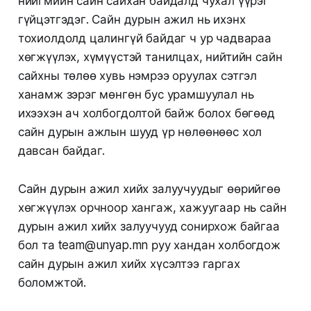
нийгмийн сайн сайхан байдалд чухал үүрэг
гүйцэтгэдэг. Сайн дурын ажил нь ихэнх
тохиолдолд цалингүй байдаг ч ур чадвараа
хөгжүүлэх, хүмүүстэй танилцах, нийтийн сайн
сайхны төлөө хувь нэмрээ оруулах сэтгэл
ханамж зэрэг мөнгөн бус урамшуулал нь
ихээхэн ач холбогдолтой байж болох бөгөөд
сайн дурын ажлын шууд үр нөлөөнөөс хол
давсан байдаг.
Сайн дурын ажил хийх залуучуудыг өөрийгөө
хөгжүүлэх орчноор хангаж, хажуугаар нь сайн
дурын ажил хийх залуучууд сонирхож байгаа
бол та team@unyap.mn руу хандан холбогдож
сайн дурын ажил хийх хүсэлтээ гаргах
боломжтой.