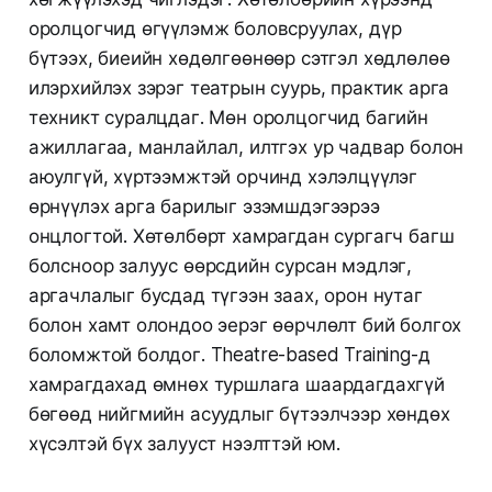
оролцогчид өгүүлэмж боловсруулах, дүр
бүтээх, биеийн хөдөлгөөнөөр сэтгэл хөдлөлөө
илэрхийлэх зэрэг театрын суурь, практик арга
техникт суралцдаг. Мөн оролцогчид багийн
ажиллагаа, манлайлал, илтгэх ур чадвар болон
аюулгүй, хүртээмжтэй орчинд хэлэлцүүлэг
өрнүүлэх арга барилыг эзэмшдэгээрээ
онцлогтой. Хөтөлбөрт хамрагдан сургагч багш
болсноор залуус өөрсдийн сурсан мэдлэг,
аргачлалыг бусдад түгээн заах, орон нутаг
болон хамт олондоо эерэг өөрчлөлт бий болгох
боломжтой болдог. Theatre-based Training-д
хамрагдахад өмнөх туршлага шаардагдахгүй
бөгөөд нийгмийн асуудлыг бүтээлчээр хөндөх
хүсэлтэй бүх залууст нээлттэй юм.