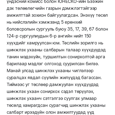
үндэсний комисс болон ЮНЕСКО-ийн Бээжин
дэх төлөөлөгчийн газрын дэмжлэгтэйгээр
амжилттай зохион байгуулагдсан. Энэхүү төсөл
нь нийслэлийн хэмжээнд 5 ерөнхий
боловсролын сургууль буюу 35, 17, 39, 67 болон
124-р сургуулиудын 6-р ангийн нийт 150
хүүхдийг хамруулсан юм. Төслийн зорилго нь
шинжлэх ухааны салбарын талаар хүүхдүүдэд
танин мэдэхүйн, туршилтын сонирхолтой арга
барилаар мэдлэг олгоход суурилсан билээ.
Манай улсад шинжлэх ухааны чиглэлээр
суралцах явдал сүүлийн жилүүдэд багассан.
Тиймээс уг төслөөр дамжуулан хүүхдүүдэд
шинжлэх ухаан сонирхох сэдэл төрүүлэх,
шинжлэх ухаанч сэтгэлгээ суулгах улмаар
төсөлд хамрагдсан сурагчид шинжлэх ухааны
салбарт ирээдүйн олон амжилтуудад үүд