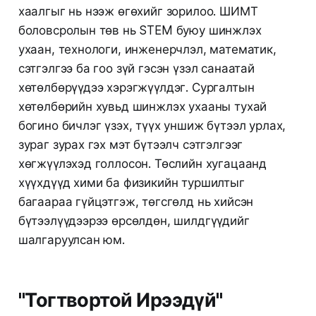
хаалгыг нь нээж өгөхийг зорилоо. ШИМТ
боловсролын төв нь STEM буюу шинжлэх
ухаан, технологи, инженерчлэл, математик,
сэтгэлгээ ба гоо зүй гэсэн үзэл санаатай
хөтөлбөрүүдээ хэрэгжүүлдэг. Сургалтын
хөтөлбөрийн хувьд шинжлэх ухааны тухай
богино бичлэг үзэх, түүх уншиж бүтээл урлах,
зураг зурах гэх мэт бүтээлч сэтгэлгээг
хөгжүүлэхэд голлосон. Төслийн хугацаанд
хүүхдүүд хими ба физикийн туршилтыг
багаараа гүйцэтгэж, төгсгөлд нь хийсэн
бүтээлүүдээрээ өрсөлдөн, шилдгүүдийг
шалгаруулсан юм.
"Тогтвортой Ирээдүй"