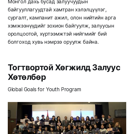
Монгол дахь бусад залуучуудын
байгууллагуудтай хамтран хэлэлцүүлэг,
сургалт, кампанит ажил, олон нийтийн арга
хэмжээнүүдийг зохион байгуулж, залуусын
оролцоотой, хүртээмжтэй нийгмийг бий
болгоход хувь нэмрээ оруулж байна.
Тогтвортой Хөгжилд Залуус
Хөтөлбөр
Global Goals for Youth Program