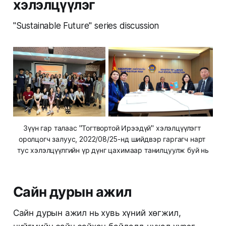
хэлэлцүүлэг
"Sustainable Future" series discussion
Зүүн гар талаас "Тогтвортой Ирээдүй" хэлэлцүүлэгт 
оролцогч залуус, 2022/08/25-нд шийдвэр гаргагч нарт 
тус хэлэлцүүлгийн үр дүнг цахимаар танилцуулж буй нь
Сайн дурын ажил
Сайн дурын ажил нь хувь хүний хөгжил,