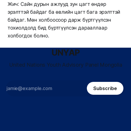
Жич: Сайн дурын ажлууд зун цагт өндөр
эрэлттэй байдаг ба өвлийн цагт бага эрэлттэй
байдаг. Мөн холбоосоор дарж бүртгүүлсэн
тохиолдолд бид бүртгүүлсэн дарааллаар
холбогдох болно.
UNYAP
United Nations Youth Advisory Panel Mongolia
Subscribe