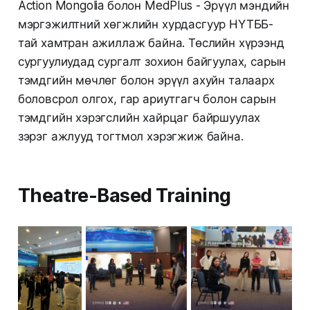
Action Mongolia болон MedPlus - Эрүүл мэндийн
мэргэжилтний хөгжлийн хурдасгуур НҮТББ-
тай хамтран ажиллаж байна. Төслийн хүрээнд
сургуулиудад сургалт зохион байгуулах, сарын
тэмдгийн мөчлөг болон эрүүл ахуйн талаарх
боловсрол олгох, гар ариутгагч болон сарын
тэмдгийн хэрэгслийн хайрцаг байршуулах
зэрэг ажлууд тогтмол хэрэгжиж байна.
Theatre-Based Training