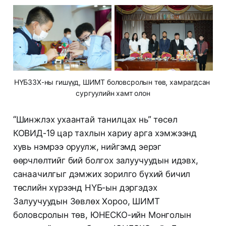
НҮБЗЗХ-ны гишүүд, ШИМТ боловсролын төв, хамрагдсан 
сургуулийн хамт олон
“Шинжлэх ухаантай танилцах нь” төсөл
КОВИД-19 цар тахлын хариу арга хэмжээнд
хувь нэмрээ оруулж, нийгэмд эерэг
өөрчлөлтийг бий болгох залуучуудын идэвх,
санаачилгыг дэмжих зорилго бүхий бичил
төслийн хүрээнд НҮБ-ын дэргэдэх
Залуучуудын Зөвлөх Хороо, ШИМТ
боловсролын төв, ЮНЕСКО-ийн Монголын