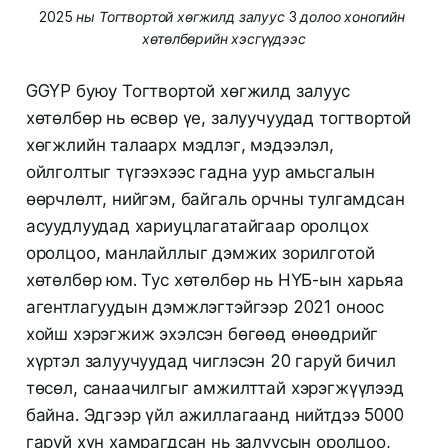
2025 ны Тогтвортой хөгжилд залуус 3 долоо хоногийн 
хөтөлбөрийн хэсгүүдээс
GGYP буюу Тогтвортой хөгжилд залуус
хөтөлбөр нь өсвөр үе, залуучуудад тогтвортой
хөгжлийн талаарх мэдлэг, мэдээлэл,
ойлголтыг түгээхээс гадна уур амьсгалын
өөрчлөлт, нийгэм, байгаль орчны тулгамдсан
асуудлуудад хариуцлагатайгаар оролцох
оролцоо, манлайллыг дэмжих зорилготой
хөтөлбөр юм. Тус хөтөлбөр нь НҮБ-ын харьяа
агентлагуудын дэмжлэгтэйгээр 2021 оноос
хойш хэрэгжиж эхэлсэн бөгөөд өнөөдрийг
хүртэл залуучуудад чиглэсэн 20 гаруй бичил
төсөл, санаачилгыг амжилттай хэрэгжүүлээд
байна. Эдгээр үйл ажиллагаанд нийтдээ 5000
гаруй хүн хамрагдсан нь залуусын оролцоо,