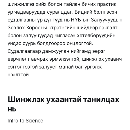
шинжилгээ хийх болон тайлан бичих практик
ур чадваруудад суралцдаг. Бидний бэлтгэсэн
судалгааны үр дүнгүүд нь НҮБ-ын Залуучуудын
Зөвлөх Хорооны стратегийн шийдвэр гаргалт
болон залуучуудад чиглэсэн хөтөлбөрүүдийн
үндэс суурь болдгоороо онцлогтой.
Судалгаагаар дамжуулан нийгэмд эерэг
өөрчлөлт авчрах эрмэлзэлтэй, шинжлэх ухаанч
сэтгэлгээтэй залууст манай баг үргэлж
нээлттэй.
Шинжлэх ухаантай танилцах
нь
Intro to Science