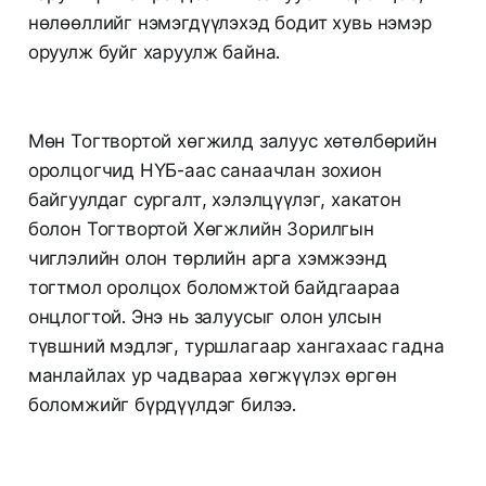
нөлөөллийг нэмэгдүүлэхэд бодит хувь нэмэр
оруулж буйг харуулж байна.
Мөн Тогтвортой хөгжилд залуус хөтөлбөрийн
оролцогчид НҮБ-аас санаачлан зохион
байгуулдаг сургалт, хэлэлцүүлэг, хакатон
болон Тогтвортой Хөгжлийн Зорилгын
чиглэлийн олон төрлийн арга хэмжээнд
тогтмол оролцох боломжтой байдгаараа
онцлогтой. Энэ нь залуусыг олон улсын
түвшний мэдлэг, туршлагаар хангахаас гадна
манлайлах ур чадвараа хөгжүүлэх өргөн
боломжийг бүрдүүлдэг билээ.