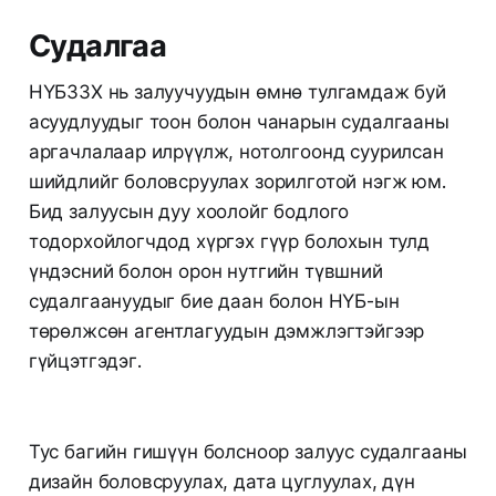
Судалгаа
НҮБЗЗХ нь залуучуудын өмнө тулгамдаж буй
асуудлуудыг тоон болон чанарын судалгааны
аргачлалаар илрүүлж, нотолгоонд суурилсан
шийдлийг боловсруулах зорилготой нэгж юм.
Бид залуусын дуу хоолойг бодлого
тодорхойлогчдод хүргэх гүүр болохын тулд
үндэсний болон орон нутгийн түвшний
судалгаануудыг бие даан болон НҮБ-ын
төрөлжсөн агентлагуудын дэмжлэгтэйгээр
гүйцэтгэдэг.
Тус багийн гишүүн болсноор залуус судалгааны
дизайн боловсруулах, дата цуглуулах, дүн