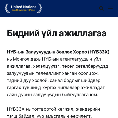
Бидний үйл ажиллагаа
НҮБ-ын Залуучуудын Зөвлөх Хороо (НҮБЗЗХ)
нь Монгол дахь НҮБ-ын агентлагуудын үйл
ажиллагаа, хэлэлцүүлэг, төсөл хөтөлбөрүүдэд
залуучуудын төлөөллийг ханган оролцож,
тэдний дуу хоолой, санал бодлыг шийдвэр
гаргах түвшинд хүргэх чиглэлээр ажилладаг
сайн дурын залуучуудын байгууллага юм.
НҮБЗЗХ нь тогтвортой хөгжил, жендэрийн
тэгш байдал, уур амьсгалын өөрчлөлт,