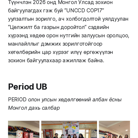
Түүнчлэн 2026 онд Монгол Улсад зохион
байгуулагдах гэж буй “UNCCD COP17”
уулзалтын зорилго, ач холбогдолтой уялдуулан
“Цөлжилт ба газрын доройтол” сэдвийн
хүрээнд хөдөө орон нутгийн залуусын оролцоо,
манлайллыг дэмжих зорилготойгоор
хөтөлбөрийн цар хүрээг илүү өргөжүүлэн
зохион байгуулахаар ажиллаж байна.
Period UB
PERIOD олон улсын хөдөлгөөний албан ёсны
Монгол дахь салбар