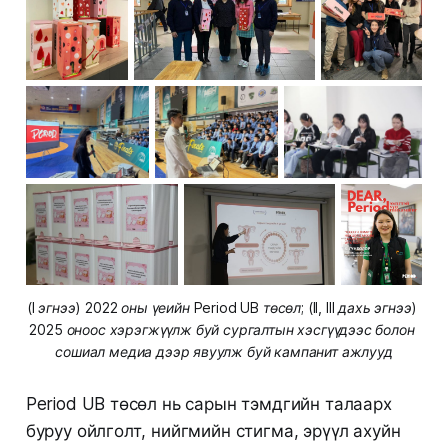
(I эгнээ) 2022 оны үеийн Period UB төсөл; (II, III дахь эгнээ) 
2025 оноос хэрэгжүүлж буй сургалтын хэсгүүдээс болон 
сошиал медиа дээр явуулж буй кампанит ажлууд
Period UB төсөл нь сарын тэмдгийн талаарх
буруу ойлголт, нийгмийн стигма, эрүүл ахуйн