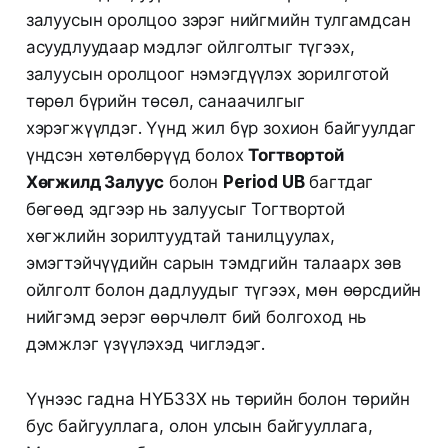
залуусын оролцоо зэрэг нийгмийн тулгамдсан
асуудлуудаар мэдлэг ойлголтыг түгээх,
залуусын оролцоог нэмэгдүүлэх зорилготой
төрөл бүрийн төсөл, санаачилгыг
хэрэгжүүлдэг. Үүнд жил бүр зохион байгуулдаг
үндсэн хөтөлбөрүүд болох
Тогтвортой
Хөгжилд Залуус
болон
Period UB
багтдаг
бөгөөд эдгээр нь залуусыг Тогтвортой
хөгжлийн зорилтуудтай танилцуулах,
эмэгтэйчүүдийн сарын тэмдгийн талаарх зөв
ойлголт болон дадлуудыг түгээх, мөн өөрсдийн
нийгэмд эерэг өөрчлөлт бий болгоход нь
дэмжлэг үзүүлэхэд чиглэдэг.
Үүнээс гадна НҮБЗЗХ нь төрийн болон төрийн
бус байгууллага, олон улсын байгууллага,