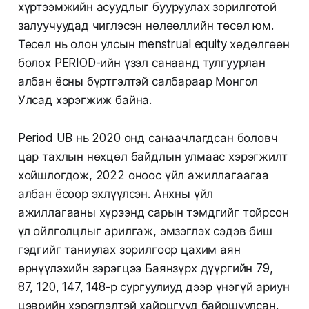
хүртээмжийн асуудлыг бууруулах зорилготой
залуучуудад чиглэсэн нөлөөллийн төсөл юм.
Төсөл нь олон улсын menstrual equity хөдөлгөөн
болох PERIOD-ийн үзэл санаанд тулгуурлан
албан ёсны бүртгэлтэй салбараар Монгол
Улсад хэрэгжиж байна.
Period UB нь 2020 онд санаачлагдсан боловч
цар тахлын нөхцөл байдлын улмаас хэрэгжилт
хойшлогдож, 2022 оноос үйл ажиллагаагаа
албан ёсоор эхлүүлсэн. Анхны үйл
ажиллагааны хүрээнд сарын тэмдгийг тойрсон
үл ойлголцлыг арилгаж, эмзэглэх сэдэв биш
гэдгийг таниулах зорилгоор цахим аян
өрнүүлэхийн зэрэгцээ Баянзүрх дүүргийн 79,
87, 120, 147, 148-р сургуулиуд дээр үнэгүй ариун
цэврийн хэрэглэлтэй хайрцгууд байршуулсан.