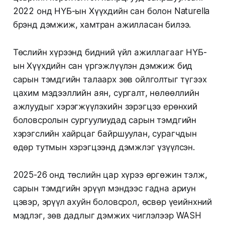
2022 онд НҮБ-ын Хүүхдийн сан болон Naturella
брэнд дэмжиж, хамтран ажилласан билээ.
Төслийн хүрээнд бидний үйл ажиллагааг НҮБ-
ын Хүүхдийн сан үргэжлүүлэн дэмжиж бид
сарын тэмдгийн талаарх зөв ойлголтыг түгээх
цахим мэдээллийн аян, сургалт, нөлөөллийн
ажлуудыг хэрэгжүүлэхийн зэрэгцээ ерөнхий
боловсролын сургуулиудад сарын тэмдгийн
хэрэгслийн хайрцаг байршуулан, сурагчдын
өдөр тутмын хэрэгцээнд дэмжлэг үзүүлсэн.
2025-26 онд төслийн цар хүрээ өргөжин тэлж,
сарын тэмдгийн эрүүл мэндээс гадна ариун
цэвэр, эрүүл ахуйн боловсрол, өсвөр үеийнхний
мэдлэг, зөв дадлыг дэмжих чиглэлээр WASH