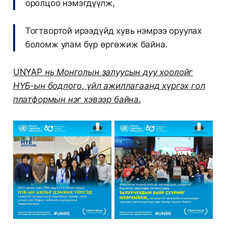
оролцоо нэмэгдүүлж,
Тогтвортой ирээдүйд хувь нэмрээ оруулах
боломж улам бүр өргөжиж байна.
UNYAP нь Монголын залуусын дуу хоолойг
НҮБ-ын бодлого, үйл ажиллагаанд хүргэх гол
платформын нэг хэвээр байна.