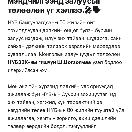
мэндчилгээнд залуусыг
төлөөлөн үг хэллээ.🎤🗣️
НҮБ байгуулагдсаны 80 жилийн ойг
тохиолдуулан дэлхийн өнцөг булан бүрийн
залуус нэгдэж, илүү энх тайван, шударга, сайн
сайхан дэлхийн талаарх өөрсдийн мөрөөдлөө
хуваалцлаа. Монголын залуучуудыг төлөөлөн
НҮБЗЗХ-ны гишүүн Ш.Цогзолмаа
үзэл бодлоо
илэрхийлсэн юм.
Мөн энэ ойн хүрээнд дэлхийн улс орнуудад
ажиллаж буй НҮБ-ын Суурин зохицуулагчид
энх тайван, хөгжил, хүн төрөлхтний эв
нэгдлийн төлөө НҮБ-ын 80 жилийн тууштай үйл
ажиллагаа, хамтын зорилго, ахиц дэвшлийн
талаар өөрсдийн бодол, тэмүүллийг