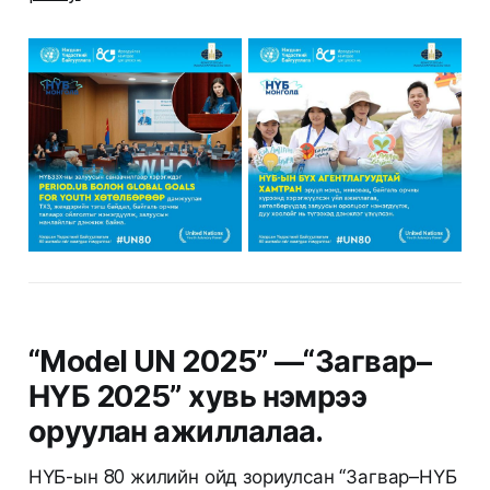
“Model UN 2025” —“Загвар–
НҮБ 2025” хувь нэмрээ
оруулан ажиллалаа.
НҮБ-ын 80 жилийн ойд зориулсан “Загвар–НҮБ