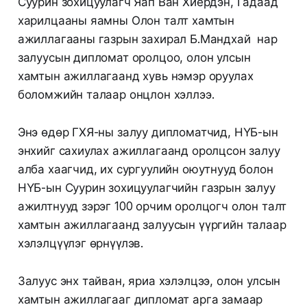
Суурин зохицуулагч Яап Ван Хиердэн, Гадаад
харилцааны яамны Олон талт хамтын
ажиллагааны газрын захирал Б.Мандхай нар
залуусын дипломат оролцоо, олон улсын
хамтын ажиллагаанд хувь нэмэр оруулах
боломжийн талаар онцлон хэллээ.
Энэ өдөр ГХЯ-ны залуу дипломатчид, НҮБ-ын
энхийг сахиулах ажиллагаанд оролцсон залуу
алба хаагчид, их сургуулийн оюутнууд болон
НҮБ-ын Суурин зохицуулагчийн газрын залуу
ажилтнууд зэрэг 100 орчим оролцогч олон талт
хамтын ажиллагаанд залуусын үүргийн талаар
хэлэлцүүлэг өрнүүлэв.
Залуус энх тайван, яриа хэлэлцээ, олон улсын
хамтын ажиллагааг дипломат арга замаар