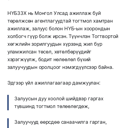
НҮБЗЗХ нь Монгол Улсад ажиллаж буй
төрөлжсөн агентлагуудтай тогтмол хамтран
ажиллаж, залуус болон НҮБ-ын хоорондын
холбогч гүүр болж ирсэн. Түүнчлэн Тогтвортой
хөгжлийн зорилгуудын хүрээнд жил бүр
уламжилсан төсөл, хөтөлбөрүүдийг
хэрэгжүүлж, бодит нөлөөлөл бүхий
залуучуудын оролцоог нэмэгдүүлсээр байна.
Эдгээр үйл ажиллагаагаар дамжуулан:
Залуусын дуу хоолой шийдвэр гаргах
түвшинд тогтмол төлөөлөгдөж,
Залуучууд өөрсдөө санаачилга гарган,