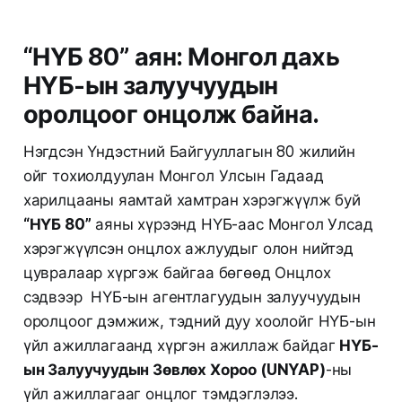
“НҮБ 80” аян: Монгол дахь
НҮБ-ын залуучуудын
оролцоог онцолж байна.
Нэгдсэн Үндэстний Байгууллагын 80 жилийн
ойг тохиолдуулан Монгол Улсын Гадаад
харилцааны яамтай хамтран хэрэгжүүлж буй
“НҮБ 80”
аяны хүрээнд НҮБ-аас Монгол Улсад
хэрэгжүүлсэн онцлох ажлуудыг олон нийтэд
цувралаар хүргэж байгаа бөгөөд Онцлох
сэдвээр НҮБ-ын агентлагуудын залуучуудын
оролцоог дэмжиж, тэдний дуу хоолойг НҮБ-ын
үйл ажиллагаанд хүргэн ажиллаж байдаг
НҮБ-
ын Залуучуудын Зөвлөх Хороо (UNYAP)
-ны
үйл ажиллагааг онцлог тэмдэглэлээ.