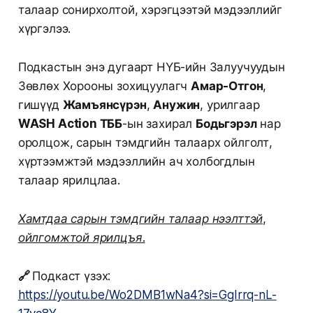
талаар сонирхолтой, хэрэгцээтэй мэдээллийг
хүргэлээ.
Подкастын энэ дугаарт НҮБ-ийн Залуучуудын
Зөвлөх Хорооны зохицуулагч
Амар-Отгон
,
гишүүд
Жамъянсүрэн
,
Анужин
, урилгаар
WASH Action ТББ
-ын захирал
Бодьгэрэл
нар
оролцож, сарын тэмдгийн талаарх ойлголт,
хүртээмжтэй мэдээллийн ач холбогдлын
талаар ярилцлаа.
Хамтдаа сарын тэмдгийн талаар нээлттэй,
ойлгомжтой ярилцъя.
🔗
Подкаст үзэх:
https://youtu.be/Wo2DMB1wNa4?si=GgIrrq-nL-