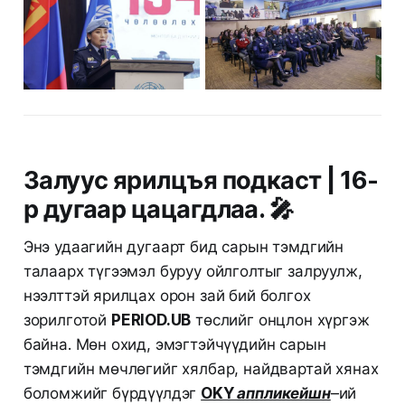
Залуус ярилцъя подкаст | 16-
р дугаар цацагдлаа. 🎤
Энэ удаагийн дугаарт бид сарын тэмдгийн
талаарх түгээмэл буруу ойлголтыг залруулж,
нээлттэй ярилцах орон зай бий болгох
зорилготой
PERIOD.UB
төслийг онцлон хүргэж
байна. Мөн охид, эмэгтэйчүүдийн сарын
тэмдгийн мөчлөгийг хялбар, найдвартай хянах
боломжийг бүрдүүлдэг
OKY аппликейшн
–ий