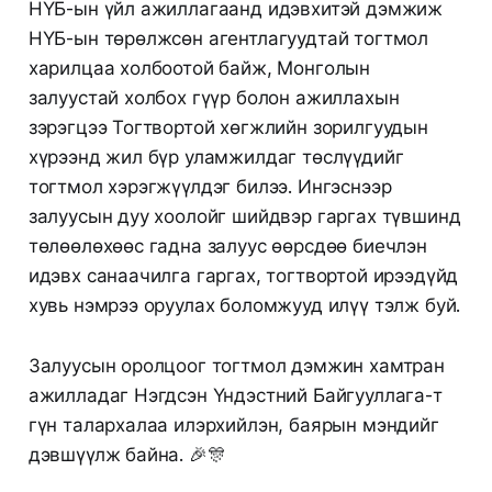
НҮБ-ын үйл ажиллагаанд идэвхитэй дэмжиж
НҮБ-ын төрөлжсөн агентлагуудтай тогтмол
харилцаа холбоотой байж, Монголын
залуустай холбох гүүр болон ажиллахын
зэрэгцээ Тогтвортой хөгжлийн зорилгуудын
хүрээнд жил бүр уламжилдаг төслүүдийг
тогтмол хэрэгжүүлдэг билээ. Ингэснээр
залуусын дуу хоолойг шийдвэр гаргах түвшинд
төлөөлөхөөс гадна залуус өөрсдөө биечлэн
идэвх санаачилга гаргах, тогтвортой ирээдүйд
хувь нэмрээ оруулах боломжууд илүү тэлж буй.
Залуусын оролцоог тогтмол дэмжин хамтран
ажилладаг Нэгдсэн Үндэстний Байгууллага-т
гүн талархалаа илэрхийлэн, баярын мэндийг
дэвшүүлж байна. 🎉🎊