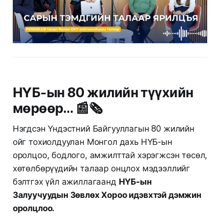
НҮБ-ын 80 жилийн түүхийн
мөрөөр… 📰🗞️
Нэгдсэн Үндэстний Байгууллагын 80 жилийн
ойг тохиолдуулан Монгол дахь НҮБ-ын
оролцоо, бодлого, амжилттай хэрэгжсэн төсөл,
хөтөлбөрүүдийн талаар онцлох мэдээллийг
бэлтгэх үйл ажиллагаанд
НҮБ-ын
Залуучуудын Зөвлөх Хороо идэвхтэй дэмжин
оролцлоо.