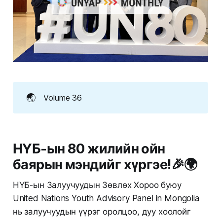
🌏
Volume 36
НҮБ-ын 80 жилийн ойн
баярын мэндийг хүргэе!
🎉🌍
НҮБ-ын Залуучуудын Зөвлөх Хороо буюу
United Nations Youth Advisory Panel in Mongolia
нь залуучуудын үүрэг оролцоо, дуу хоолойг