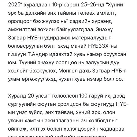
2025” хуралдаан 10-р сарын 25–26-нд “Хүний
эрх ба дэлхийн энх тайвны төлөөх амлалт,
оролцоог бэхжүүлэх нь” сэдвийн хүрээнд
амжилттай зохион байгуулагдлаа. Энэхүү
Загвар НҮБ-н удирдамж материалуудыг
боловсруулан бэлтгэхэд манай НҮБЗЗХ-ны
гишүүн Т.Андир идэвхтэй хувь нэмэр оруулсан
юм. Түүний энэхүү оролцоо нь залуусын дуу
хоолойг бэхжүүлэх, Монгол дахь Загвар НҮБ-г
улам өргөжүүлэхэд чухал хувь нэмэр боллоо.
Хуралд 20 улсыг төлөөлсөн 100 гаруй их, дээд
сургуулийн оюутан оролцсон ба оюутнууд НҮБ-
ын үнэт зүйлс, энх тайван, хүний эрх, олон
улсын хамтын ажиллагааны ач холбогдлыг
ойлгож, илтгэх болон хэлэлцээрийн чадвараа