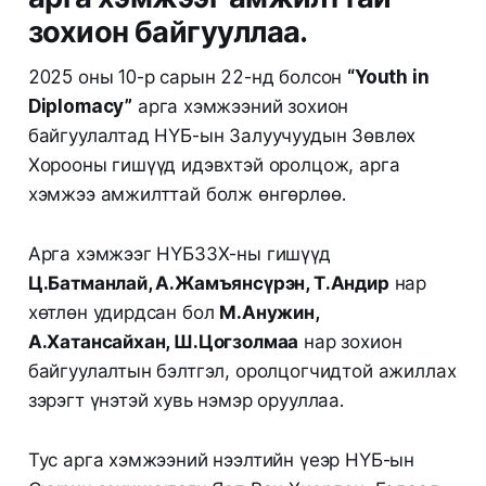
зохион байгууллаа.
2025 оны 10-р сарын 22-нд болсон
“Youth in
Diplomacy”
арга хэмжээний зохион
байгуулалтад НҮБ-ын Залуучуудын Зөвлөх
Хорооны гишүүд идэвхтэй оролцож, арга
хэмжээ амжилттай болж өнгөрлөө.
Арга хэмжээг НҮБЗЗХ-ны гишүүд
Ц.Батманлай, А.Жамъянсүрэн, Т.Андир
нар
хөтлөн удирдсан бол
М.Анужин,
А.Хатансайхан, Ш.Цогзолмаа
нар зохион
байгуулалтын бэлтгэл, оролцогчидтой ажиллах
зэрэгт үнэтэй хувь нэмэр орууллаа.
Тус арга хэмжээний нээлтийн үеэр НҮБ-ын