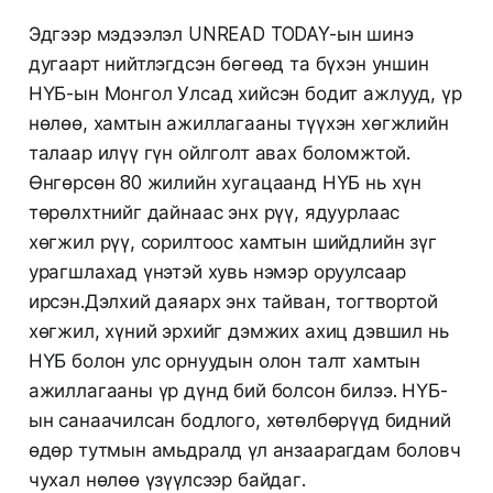
Эдгээр мэдээлэл UNREAD TODAY-ын шинэ
дугаарт нийтлэгдсэн бөгөөд та бүхэн уншин
НҮБ-ын Монгол Улсад хийсэн бодит ажлууд, үр
нөлөө, хамтын ажиллагааны түүхэн хөгжлийн
талаар илүү гүн ойлголт авах боломжтой.
Өнгөрсөн 80 жилийн хугацаанд НҮБ нь хүн
төрөлхтнийг дайнаас энх рүү, ядуурлаас
хөгжил рүү, сорилтоос хамтын шийдлийн зүг
урагшлахад үнэтэй хувь нэмэр оруулсаар
ирсэн.Дэлхий даяарх энх тайван, тогтвортой
хөгжил, хүний эрхийг дэмжих ахиц дэвшил нь
НҮБ болон улс орнуудын олон талт хамтын
ажиллагааны үр дүнд бий болсон билээ. НҮБ-
ын санаачилсан бодлого, хөтөлбөрүүд бидний
өдөр тутмын амьдралд үл анзаарагдам боловч
чухал нөлөө үзүүлсээр байдаг.