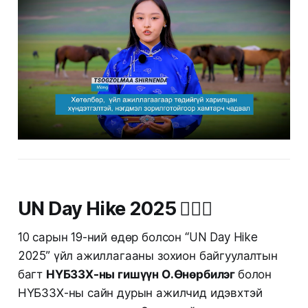
UN Day Hike 2025 🚶‍♂️⛰️
10 сарын 19-ний өдөр болсон “UN Day Hike
2025” үйл ажиллагааны зохион байгуулалтын
багт
НҮБЗЗХ-ны гишүүн О.Өнөрбилэг
болон
НҮБЗЗХ-ны сайн дурын ажилчид идэвхтэй