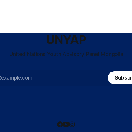
UNYAP
United Nations Youth Advisory Panel Mongolia
Subscr