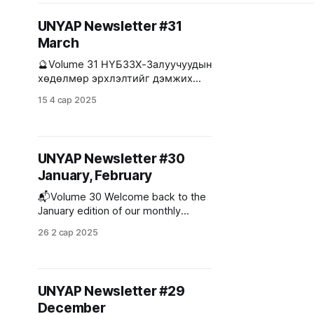
манлайл
UNYAP Newsletter #31
March
🔮Volume 31 НҮБЗЗХ-Залуучуудын
хөдөлмөр эрхлэлтийг дэмжих
YEP төслийн нээлтийн үйл
15 4 сар 2025
ажиллагаанд оролцлоо. 2025 оны
3 сарын 27-нд зохион
байгуулагдсан Залуучуудын
хөдөлмөр эрхлэлтийг дэмжих
UNYAP Newsletter #30
YEP төслийн нээлтийн үйл
January, February
ажиллагаанд НҮБЗЗХ-ны гишүүн
Б.Тэргэл болон А.Хатансайхан нар
📬Volume 30 Welcome back to the
оролцож тус төслийн судалгааны
January edition of our monthly
ажилд залуучуудын оролцоог
newsletter! Meet Our Newest
хангах боломжийн талаар асуулт
26 2 сар 2025
Members Onboard! * Ts.Batmanlai
AI Engineer, Chimege Systems *
G.Enkhzaya HR manager/Project
Coordinator, Education Evaluation
UNYAP Newsletter #29
Centre under the Ministry of
December
Education and Science *