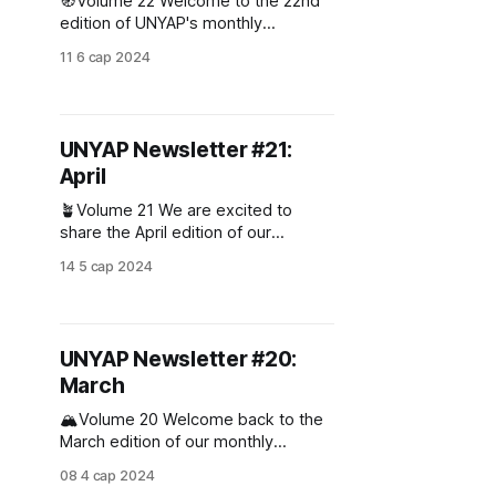
🧭Volume 22 Welcome to the 22nd
edition of UNYAP's monthly
newsletter! May was a bright and
11 6 сар 2024
inspiring month, so let's dive right
into it! Europe Day 2024 UNYAP
actively participated in Europe Day
2024! Every year in May, the
UNYAP Newsletter #21:
Delegation of the European Union to
April
Mongolia
🪴Volume 21 We are excited to
share the April edition of our
monthly newsletter with you! 68th
14 5 сар 2024
Commission on the Status of
Women Attendee Urin Nyamsuren’s
Visitation UNYAP had the pleasure of
hosting a discussion with Ms. Urin
UNYAP Newsletter #20:
Nyamsuren, who represented
March
Mongolia at the 68th annual session
of the
🏔️Volume 20 Welcome back to the
March edition of our monthly
newsletter! Meet Our Newest
08 4 сар 2024
Members Onboard! * B. Amar-Otgon