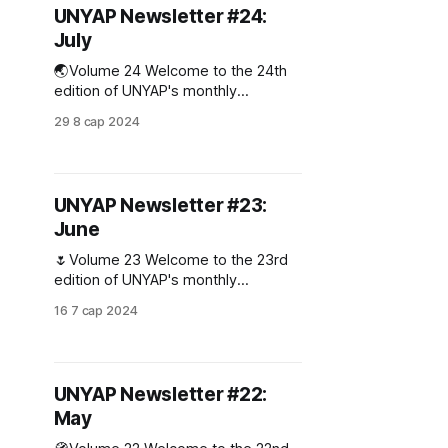
collaboration with the UN Mongolia -
UNYAP Newsletter #24:
Нэгдсэн Үндэстний Байгууллага
July
and United Nations Youth Advisory
Panel in Mongolia - UNYAP,
🌏Volume 24 Welcome to the 24th
successfully
edition of UNYAP's monthly
newsletter! July is the heart of
29 8 сар 2024
summer, a joyful, memorable month.
Let's see together how our
members spent their time!
Naranzaya: My trip to Khuvsgul was
UNYAP Newsletter #23:
a beautiful experience, reconnecting
June
me with nature. Having been born
🌷Volume 23 Welcome to the 23rd
edition of UNYAP's monthly
newsletter! Office Hop -
16 7 сар 2024
Ulaanbaatar Green Affordable
Housing and Resilient Urban
Renewal Project (AHURP)
UNYAP Newsletter #22:
May