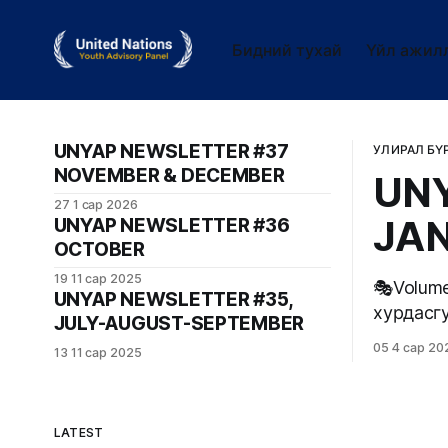
Бидний тухай
Үйл ажил
UNYAP NEWSLETTER #37
УЛИРАЛ БҮ
NOVEMBER & DECEMBER
UNY
27 1 сар 2026
JA
UNYAP NEWSLETTER #36
OCTOBER
19 11 сар 2025
🎭Volume 38 🩺 Эрүүл мэндийн мэрг
UNYAP NEWSLETTER #35,
хурдасгуур - Med
JULY-AUGUST-SEPTEMBER
хамтран
05 4 сар 20
13 11 сар 2025
хурдасг
нь эрүү
залуу м
LATEST
үнэ цэн