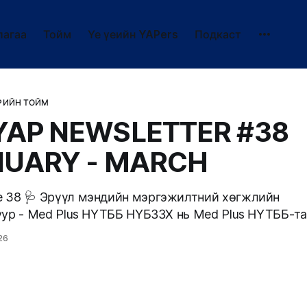
лагаа
Тойм
Үе үеийн YAPers
Подкаст
РИЙН ТОЙМ
AP NEWSLETTER #38
NUARY - MARCH
эжилтний хөгжлийн
 Plus НҮТББ НҮБЗЗХ нь Med Plus НҮТББ-тай
 зохион байгуулагчаар оролцсон эрүүл мэндийн
26
уур хөтөлбөрт идэвхтэй оролцлоо. Энэхүү хөтөлбөр
л мэндийн салбарын төгсөх дамжааны оюутан болон
эргэжилтнүүдийн манлайллыг дэмжих, мэргэжлийн
ийг ойлгуулах, салбарын ирээдүйн шилдэг